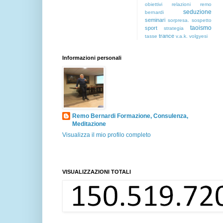
obiettivi
relazioni
remo
seduzione
bernardi
seminari
sorpresa.
sospetto
taoismo
sport
strategia
trance
tasse
v.a.k.
volgyesi
Informazioni personali
Remo Bernardi Formazione, Consulenza,
Meditazione
Visualizza il mio profilo completo
VISUALIZZAZIONI TOTALI