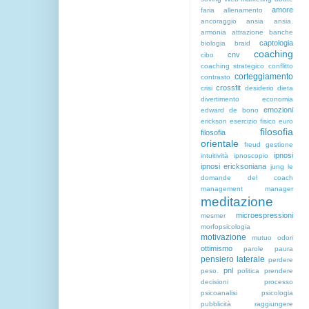
amore
faria
allenamento
ancoraggio
ansia
ansia.
armonia
attrazione
banche
captologia
biologia
braid
coaching
cnv
cibo
coaching strategico
conflitto
corteggiamento
contrasto
crossfit
crisi
desiderio
dieta
divertimento
economia
emozioni
edward de bono
erickson
esercizio fisico
euro
filosofia
filosofia
orientale
freud
gestione
ipnosi
intuitività
ipnoscopio
ipnosi ericksoniana
jung
le
domande del coach
management
manager
meditazione
microespressioni
mesmer
morfopsicologia
motivazione
mutuo
odori
ottimismo
parole
paura
pensiero laterale
perdere
pnl
peso.
politica
prendere
decisioni
processo
psicoanalisi
psicologia
pubblicità
raggiungere