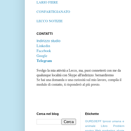
LARIO FIERE
CONFARTIGIANATO
LECCO NOTIZIE
CONTATTI
Indirizzo studio
Linkedin
Facebook
Google
Telegram
Svolgo la mia attività a Lecco, ma, puoi connetterti con me da
qualunque località con Skype all'indirizzo: bernardiremo
Se hai una domanda o una curiosità sul mio lavoro, compila il
modulo di contatto, ti risponderò al più presto.
Cerca nel blog
Etichette
GURDJIEFF
Ipnosi umana e
animale
Libro
Problem
soving
Web marketing
abate