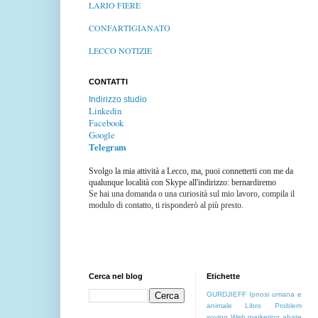
LARIO FIERE
CONFARTIGIANATO
LECCO NOTIZIE
CONTATTI
Indirizzo studio
Linkedin
Facebook
Google
Telegram
Svolgo la mia attività a Lecco, ma, puoi connetterti con me da
qualunque località con Skype all'indirizzo: bernardiremo
Se hai una domanda o una curiosità sul mio lavoro, compila il
modulo di contatto, ti risponderò al più presto.
Cerca nel blog
Etichette
GURDJIEFF
Ipnosi umana e
animale
Libro
Problem
soving
Web marketing
abate