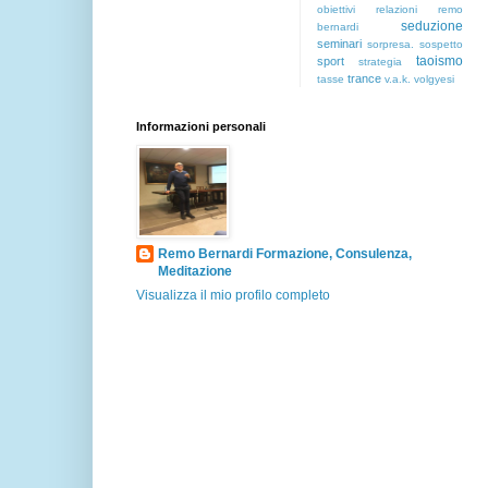
obiettivi
relazioni
remo
seduzione
bernardi
seminari
sorpresa.
sospetto
taoismo
sport
strategia
trance
tasse
v.a.k.
volgyesi
Informazioni personali
Remo Bernardi Formazione, Consulenza,
Meditazione
Visualizza il mio profilo completo