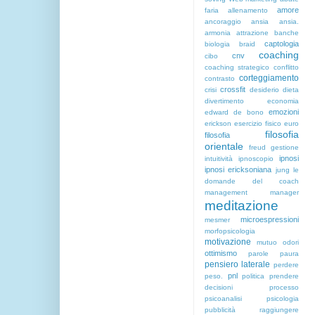
amore
faria
allenamento
ancoraggio
ansia
ansia.
armonia
attrazione
banche
captologia
biologia
braid
coaching
cnv
cibo
coaching strategico
conflitto
corteggiamento
contrasto
crossfit
crisi
desiderio
dieta
divertimento
economia
emozioni
edward de bono
erickson
esercizio fisico
euro
filosofia
filosofia
orientale
freud
gestione
ipnosi
intuitività
ipnoscopio
ipnosi ericksoniana
jung
le
domande del coach
management
manager
meditazione
microespressioni
mesmer
morfopsicologia
motivazione
mutuo
odori
ottimismo
parole
paura
pensiero laterale
perdere
pnl
peso.
politica
prendere
decisioni
processo
psicoanalisi
psicologia
pubblicità
raggiungere