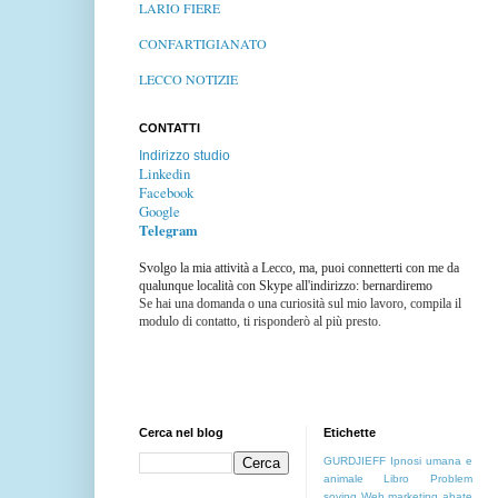
LARIO FIERE
CONFARTIGIANATO
LECCO NOTIZIE
CONTATTI
Indirizzo studio
Linkedin
Facebook
Google
Telegram
Svolgo la mia attività a Lecco, ma, puoi connetterti con me da
qualunque località con Skype all'indirizzo: bernardiremo
Se hai una domanda o una curiosità sul mio lavoro, compila il
modulo di contatto, ti risponderò al più presto.
Cerca nel blog
Etichette
GURDJIEFF
Ipnosi umana e
animale
Libro
Problem
soving
Web marketing
abate