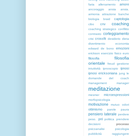
amore
faria
allenamento
ancoraggio
ansia
ansia.
armonia
attrazione
banche
captologia
biologia
braid
coaching
cnv
cibo
coaching strategico
conflitto
corteggiamento
contrasto
crossfit
crisi
desiderio
dieta
divertimento
economia
emozioni
edward de bono
erickson
esercizio fisico
euro
filosofia
filosofia
orientale
freud
gestione
ipnosi
intuitività
ipnoscopio
ipnosi ericksoniana
jung
le
domande del coach
management
manager
meditazione
microespressioni
mesmer
morfopsicologia
motivazione
mutuo
odori
ottimismo
parole
paura
pensiero laterale
perdere
pnl
peso.
politica
prendere
decisioni
processo
psicoanalisi
psicologia
pubblicità
raggiungere