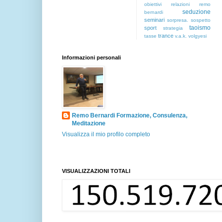
obiettivi
relazioni
remo
seduzione
bernardi
seminari
sorpresa.
sospetto
taoismo
sport
strategia
trance
tasse
v.a.k.
volgyesi
Informazioni personali
Remo Bernardi Formazione, Consulenza,
Meditazione
Visualizza il mio profilo completo
VISUALIZZAZIONI TOTALI