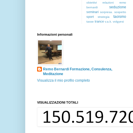
obiettivi
relazioni
remo
seduzione
bernardi
seminari
sorpresa.
sospetto
taoismo
sport
strategia
trance
tasse
v.a.k.
volgyesi
Informazioni personali
Remo Bernardi Formazione, Consulenza,
Meditazione
Visualizza il mio profilo completo
VISUALIZZAZIONI TOTALI