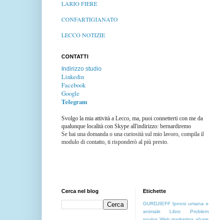
LARIO FIERE
CONFARTIGIANATO
LECCO NOTIZIE
CONTATTI
Indirizzo studio
Linkedin
Facebook
Google
Telegram
Svolgo la mia attività a Lecco, ma, puoi connetterti con me da
qualunque località con Skype all'indirizzo: bernardiremo
Se hai una domanda o una curiosità sul mio lavoro, compila il
modulo di contatto, ti risponderò al più presto.
Cerca nel blog
Etichette
GURDJIEFF
Ipnosi umana e
animale
Libro
Problem
soving
Web marketing
abate