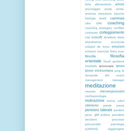
amore
faria
allenamento
ancoraggio
ansia
ansia.
armonia
attrazione
banche
captologia
biologia
braid
coaching
cnv
cibo
coaching strategico
conflitto
corteggiamento
contrasto
crossfit
crisi
desiderio
dieta
divertimento
economia
emozioni
edward de bono
erickson
esercizio fisico
euro
filosofia
filosofia
orientale
freud
gestione
ipnosi
intuitività
ipnoscopio
ipnosi ericksoniana
jung
le
domande del coach
management
manager
meditazione
microespressioni
mesmer
morfopsicologia
motivazione
mutuo
odori
ottimismo
parole
paura
pensiero laterale
perdere
pnl
peso.
politica
prendere
decisioni
processo
psicoanalisi
psicologia
pubblicità
raggiungere