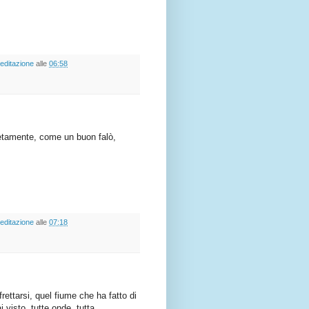
editazione
alle
06:58
etamente, come un buon falò,
editazione
alle
07:18
rettarsi, quel fiume che ha fatto di
i visto, tutte onde, tutta