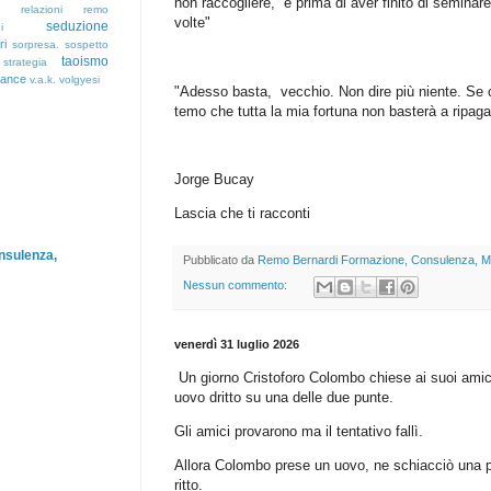
non raccogliere, e prima di aver finito di semina
relazioni
remo
volte"
seduzione
i
ri
sorpresa.
sospetto
taoismo
strategia
rance
v.a.k.
volgyesi
"Adesso basta, vecchio. Non dire più niente. Se c
temo che tutta la mia fortuna non basterà a ripagar
Jorge Bucay
Lascia che ti racconti
nsulenza,
Pubblicato da
Remo Bernardi Formazione, Consulenza, M
Nessun commento:
venerdì 31 luglio 2026
Un giorno Cristoforo Colombo chiese ai suoi amici
uovo dritto su una delle due punte.
Gli amici provarono ma il tentativo fallì.
Allora Colombo prese un uovo, ne schiacciò una p
ritto.