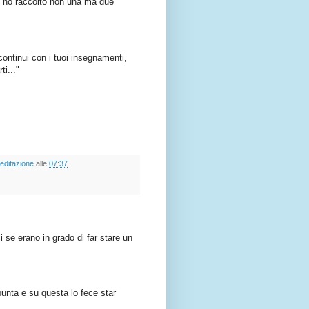
re ho raccolto non una ma due
ontinui con i tuoi insegnamenti,
ti..."
editazione
alle
07:37
 se erano in grado di far stare un
unta e su questa lo fece star