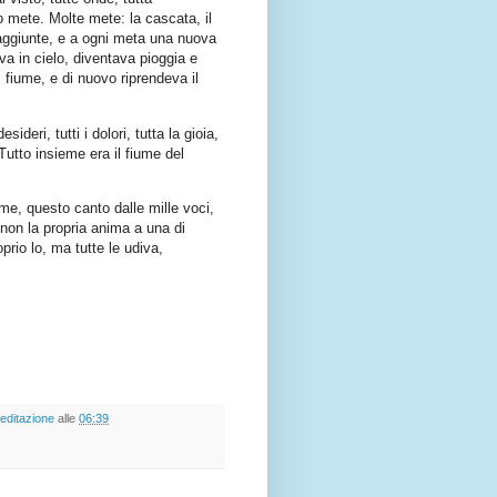
ro mete. Molte mete: la cascata, il
 raggiunte, e a ogni meta una nuova
va in cielo, diventava pioggia e
, fiume, e di nuovo riprendeva il
sideri, tutti i dolori, tutta la gioia,
 Tutto insieme era il fiume del
e, questo canto dalle mille voci,
 non la propria anima a una di
rio lo, ma tutte le udiva,
editazione
alle
06:39