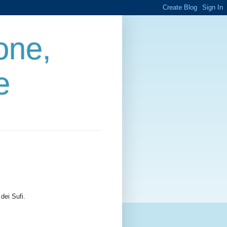
one,
e
 dei Sufi.