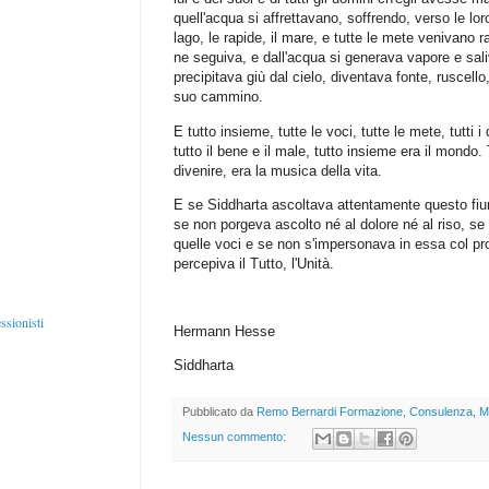
quell'acqua si affrettavano, soffrendo, verso le lo
lago, le rapide, il mare, e tutte le mete venivano
ne seguiva, e dall'acqua si generava vapore e sali
precipitava giù dal cielo, diventava fonte, ruscello
suo cammino.
E tutto insieme, tutte le voci, tutte le mete, tutti i de
tutto il bene e il male, tutto insieme era il mondo.
divenire, era la musica della vita.
E se Siddharta ascoltava attentamente questo fium
se non porgeva ascolto né al dolore né al riso, se
quelle voci e se non s'impersonava in essa col prop
percepiva il Tutto, l'Unità.
ssionisti
Hermann Hesse
Siddharta
Pubblicato da
Remo Bernardi Formazione, Consulenza, M
Nessun commento: