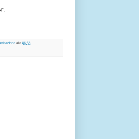
vi".
editazione
alle
06:58