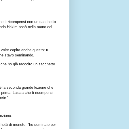
he ti ricompensi con un sacchetto
cendo Hakim posò nella mano del
volte capita anche questo: tu
 che stavo seminando.
 che ho già raccolto un sacchetto
è la seconda grande lezione che
a prima. Lascia che ti ricompensi
ete."
'anziano.
hetti di monete, "ho seminato per