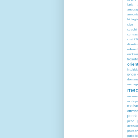
faria
ancora
armoni
biologi
cibo
coachin
contras
cr
crisi
diverti
edwar
erickso
filosofi
orien
intuitivi
ipnosi
doma
manag
med
mesme
morfops
motiv
ottimi
pensie
peso.
decisio
psicoan
pubblic