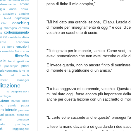
pena di finire il mio compito,"
amore
allenamento
ggio
ansia
ansia.
a
attrazione
banche
captologia
a
braid
"Mi hai dato una grande lezione, Eliabu. Lascia c
coaching
cnv
di monete per l'insegnamento di oggi " e così di
g strategico
conflitto
vecchio un sacchetto di cuoio.
corteggiamento
to
ossfit
desiderio
dieta
mento
economia
emozioni
d de bono
"Ti ringrazio per le monete, amico. Come vedi, a 
n
esercizio fisico
euro
filosofia
avevi pronosticato che non avrei raccolto quello
a
tale
freud
gestione
E invece guarda, non ho ancora finito di seminare
ipnosi
tà
ipnoscopio
di monete e la gratitudine di un amico."
 ericksoniana
jung
le
nde del coach
ement
manager
itazione
"La tua saggezza mi sorprende, vecchio. Questa 
microespressioni
r
mi hai dato oggi, forse ancora più importante dell
icologia
anche per questa lezione con un sacchetto di mon
azione
mutuo
odori
smo
parole
paura
ro laterale
perdere
pnl
politica
prendere
"E certe volte succede anche questo" proseguì l
ni
processo
alisi
psicologia
E tese la mano davanti a sé guardando i due sacc
ità
raggiungere