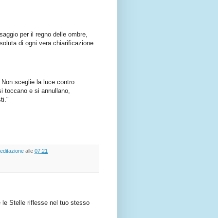
saggio per il regno delle ombre,
soluta di ogni vera chiarificazione
. Non sceglie la luce contro
si toccano e si annullano,
ti."
editazione
alle
07:21
le Stelle riflesse nel tuo stesso