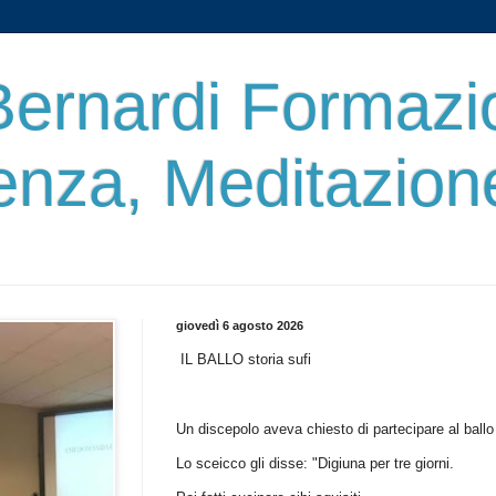
ernardi Formazi
enza, Meditazion
giovedì 6 agosto 2026
IL BALLO storia sufi
Un discepolo aveva chiesto di partecipare al ballo
Lo sceicco gli disse: "Digiuna per tre giorni.