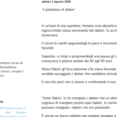
sabato 1 agosto 2026
Il piantatore di datteri
In un'oasi di una sperduta, lontana zona desertic
inginocchiato stava seminando dei datteri, fu avvi
osservava.
Il vicino lo salutò augurandogli la pace e incurios
facendo.
Saputolo, si stupì e proponendogli una pausa gli c
conosceva e poteva andare dai 60 agli 80 anni.
nnetterti con me da
: bernardiremo
Allora Hakim gli fece presente che stava facendo 
 lavoro, compila il
avrebbe assaggiato i datteri che sarebbero arrivati
sto.
Il vecchio però non si arrese e continuando il suo 
"Senti Hakim. Io ho mangiato i datteri che un alt
tte
sognava di mangiare proprio quei datteri. Io semin
possano mangiare i datteri che sto piantando...
IEFF
Ipnosi umana e
e
Libro
Problem
E anche se fosse soltanto per rendere omaggio a 
Web marketing
abate