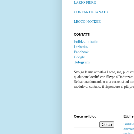
LARIO FIERE
CONFARTIGIANATO
LECCO NOTIZIE
CONTATTI
Indirizzo studio
Linkedin
Facebook
Google
Telegram
Svolgo la mia attività a Lecco, ma, puoi co
qualunque località con Skype all'indirizzo
Se hai una domanda o una curiosità sul mio
modulo di contatto, ti risponderò al più pre
Cerca nel blog
Etiche
GURDJ
animal
soving