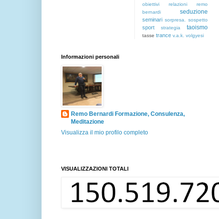
obiettivi
relazioni
remo
seduzione
bernardi
seminari
sorpresa.
sospetto
taoismo
sport
strategia
trance
tasse
v.a.k.
volgyesi
Informazioni personali
Remo Bernardi Formazione, Consulenza,
Meditazione
Visualizza il mio profilo completo
VISUALIZZAZIONI TOTALI