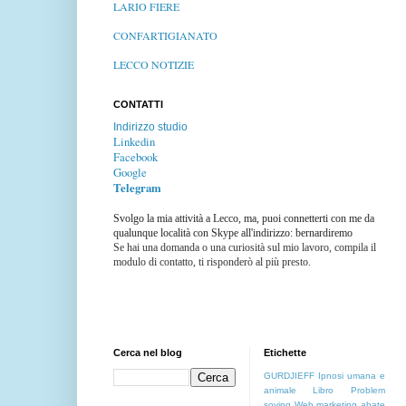
LARIO FIERE
CONFARTIGIANATO
LECCO NOTIZIE
CONTATTI
Indirizzo studio
Linkedin
Facebook
Google
Telegram
Svolgo la mia attività a Lecco, ma, puoi connetterti con me da
qualunque località con Skype all'indirizzo: bernardiremo
Se hai una domanda o una curiosità sul mio lavoro, compila il
modulo di contatto, ti risponderò al più presto.
Cerca nel blog
Etichette
GURDJIEFF
Ipnosi umana e
animale
Libro
Problem
soving
Web marketing
abate