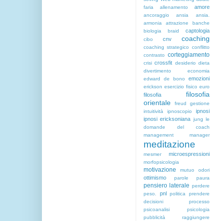
amore
faria
allenamento
ancoraggio
ansia
ansia.
armonia
attrazione
banche
captologia
biologia
braid
coaching
cnv
cibo
coaching strategico
conflitto
corteggiamento
contrasto
crossfit
crisi
desiderio
dieta
divertimento
economia
emozioni
edward de bono
erickson
esercizio fisico
euro
filosofia
filosofia
orientale
freud
gestione
ipnosi
intuitività
ipnoscopio
ipnosi ericksoniana
jung
le
domande del coach
management
manager
meditazione
microespressioni
mesmer
morfopsicologia
motivazione
mutuo
odori
ottimismo
parole
paura
pensiero laterale
perdere
pnl
peso.
politica
prendere
decisioni
processo
psicoanalisi
psicologia
pubblicità
raggiungere