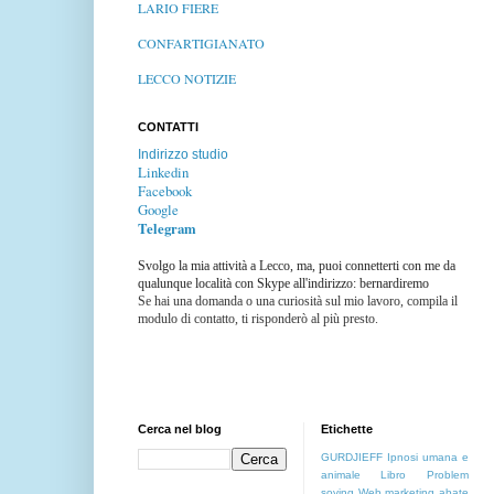
LARIO FIERE
CONFARTIGIANATO
LECCO NOTIZIE
CONTATTI
Indirizzo studio
Linkedin
Facebook
Google
Telegram
Svolgo la mia attività a Lecco, ma, puoi connetterti con me da
qualunque località con Skype all'indirizzo: bernardiremo
Se hai una domanda o una curiosità sul mio lavoro, compila il
modulo di contatto, ti risponderò al più presto.
Cerca nel blog
Etichette
GURDJIEFF
Ipnosi umana e
animale
Libro
Problem
soving
Web marketing
abate