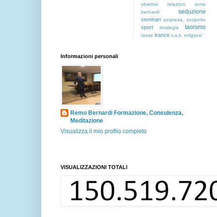
obiettivi
relazioni
remo
seduzione
bernardi
seminari
sorpresa.
sospetto
taoismo
sport
strategia
trance
tasse
v.a.k.
volgyesi
Informazioni personali
Remo Bernardi Formazione, Consulenza,
Meditazione
Visualizza il mio profilo completo
VISUALIZZAZIONI TOTALI