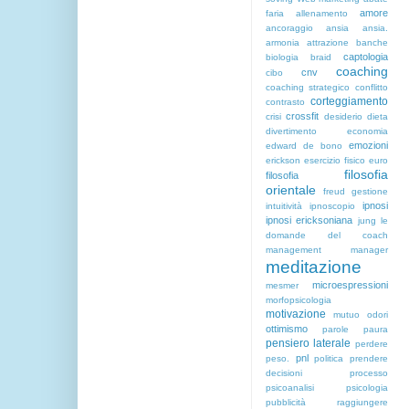
amore
faria
allenamento
ancoraggio
ansia
ansia.
armonia
attrazione
banche
captologia
biologia
braid
coaching
cnv
cibo
coaching strategico
conflitto
corteggiamento
contrasto
crossfit
crisi
desiderio
dieta
divertimento
economia
emozioni
edward de bono
erickson
esercizio fisico
euro
filosofia
filosofia
orientale
freud
gestione
ipnosi
intuitività
ipnoscopio
ipnosi ericksoniana
jung
le
domande del coach
management
manager
meditazione
microespressioni
mesmer
morfopsicologia
motivazione
mutuo
odori
ottimismo
parole
paura
pensiero laterale
perdere
pnl
peso.
politica
prendere
decisioni
processo
psicoanalisi
psicologia
pubblicità
raggiungere