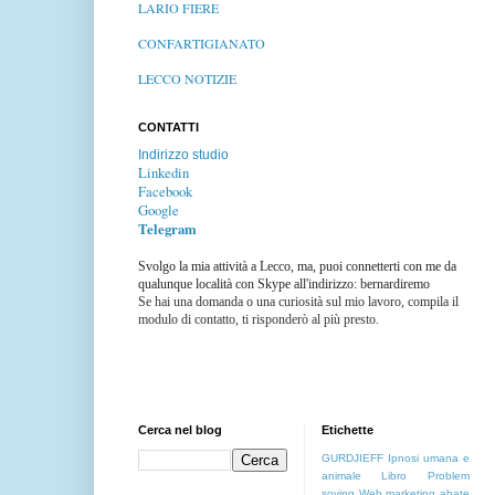
LARIO FIERE
CONFARTIGIANATO
LECCO NOTIZIE
CONTATTI
Indirizzo studio
Linkedin
Facebook
Google
Telegram
Svolgo la mia attività a Lecco, ma, puoi connetterti con me da
qualunque località con Skype all'indirizzo: bernardiremo
Se hai una domanda o una curiosità sul mio lavoro, compila il
modulo di contatto, ti risponderò al più presto.
Cerca nel blog
Etichette
GURDJIEFF
Ipnosi umana e
animale
Libro
Problem
soving
Web marketing
abate