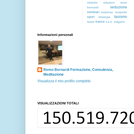
obiettivi
relazioni
remo
seduzione
bernardi
seminari
sorpresa.
sospetto
taoismo
sport
strategia
trance
tasse
v.a.k.
volgyesi
Informazioni personali
Remo Bernardi Formazione, Consulenza,
Meditazione
Visualizza il mio profilo completo
VISUALIZZAZIONI TOTALI