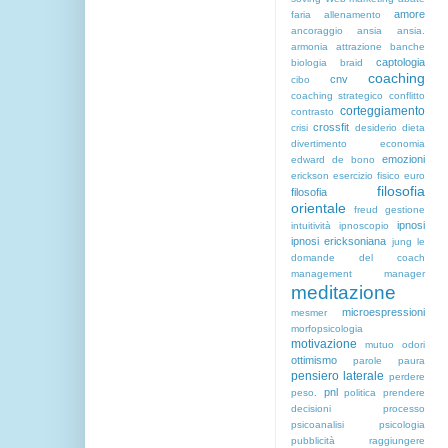
amore
faria
allenamento
ancoraggio
ansia
ansia.
armonia
attrazione
banche
captologia
biologia
braid
coaching
cnv
cibo
coaching strategico
conflitto
corteggiamento
contrasto
crossfit
crisi
desiderio
dieta
divertimento
economia
emozioni
edward de bono
erickson
esercizio fisico
euro
filosofia
filosofia
orientale
freud
gestione
ipnosi
intuitività
ipnoscopio
ipnosi ericksoniana
jung
le
domande del coach
management
manager
meditazione
microespressioni
mesmer
morfopsicologia
motivazione
mutuo
odori
ottimismo
parole
paura
pensiero laterale
perdere
pnl
peso.
politica
prendere
decisioni
processo
psicoanalisi
psicologia
pubblicità
raggiungere