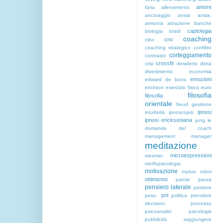
amore
faria
allenamento
ancoraggio
ansia
ansia.
armonia
attrazione
banche
captologia
biologia
braid
coaching
cnv
cibo
coaching strategico
conflitto
corteggiamento
contrasto
crossfit
crisi
desiderio
dieta
divertimento
economia
emozioni
edward de bono
erickson
esercizio fisico
euro
filosofia
filosofia
orientale
freud
gestione
ipnosi
intuitività
ipnoscopio
ipnosi ericksoniana
jung
le
domande del coach
management
manager
meditazione
microespressioni
mesmer
morfopsicologia
motivazione
mutuo
odori
ottimismo
parole
paura
pensiero laterale
perdere
pnl
peso.
politica
prendere
decisioni
processo
psicoanalisi
psicologia
pubblicità
raggiungere