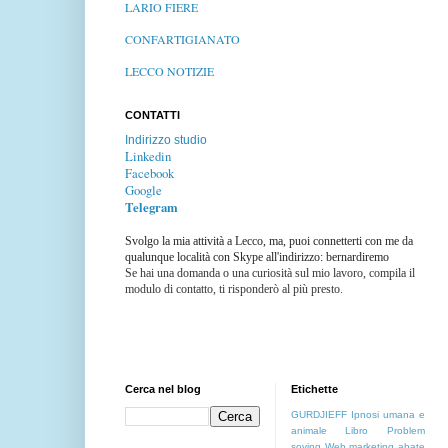
LARIO FIERE
CONFARTIGIANATO
LECCO NOTIZIE
CONTATTI
Indirizzo studio
Linkedin
Facebook
Google
Telegram
Svolgo la mia attività a Lecco, ma, puoi connetterti con me da
qualunque località con Skype all'indirizzo: bernardiremo
Se hai una domanda o una curiosità sul mio lavoro, compila il
modulo di contatto, ti risponderò al più presto.
Cerca nel blog
Etichette
GURDJIEFF
Ipnosi umana e
animale
Libro
Problem
soving
Web marketing
abate