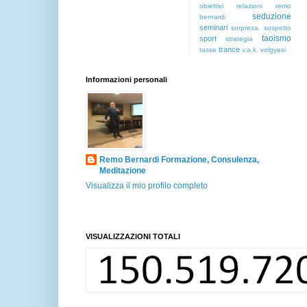
obiettivi
relazioni
remo
seduzione
bernardi
seminari
sorpresa.
sospetto
taoismo
sport
strategia
trance
tasse
v.a.k.
volgyesi
Informazioni personali
Remo Bernardi Formazione, Consulenza,
Meditazione
Visualizza il mio profilo completo
VISUALIZZAZIONI TOTALI