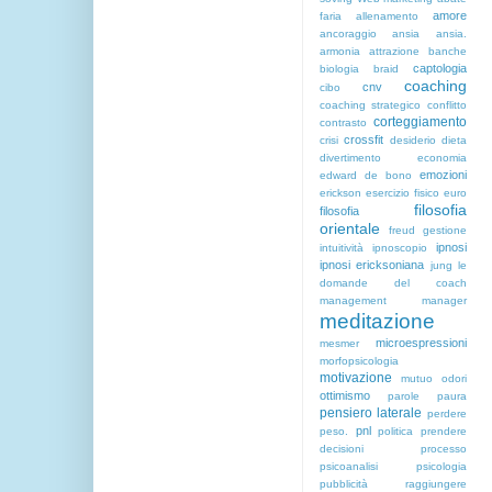
amore
faria
allenamento
ancoraggio
ansia
ansia.
armonia
attrazione
banche
captologia
biologia
braid
coaching
cnv
cibo
coaching strategico
conflitto
corteggiamento
contrasto
crossfit
crisi
desiderio
dieta
divertimento
economia
emozioni
edward de bono
erickson
esercizio fisico
euro
filosofia
filosofia
orientale
freud
gestione
ipnosi
intuitività
ipnoscopio
ipnosi ericksoniana
jung
le
domande del coach
management
manager
meditazione
microespressioni
mesmer
morfopsicologia
motivazione
mutuo
odori
ottimismo
parole
paura
pensiero laterale
perdere
pnl
peso.
politica
prendere
decisioni
processo
psicoanalisi
psicologia
pubblicità
raggiungere