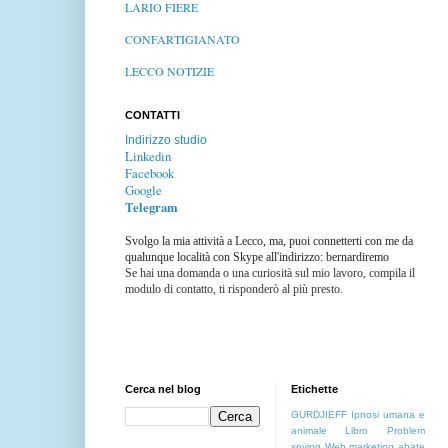
LARIO FIERE
CONFARTIGIANATO
LECCO NOTIZIE
CONTATTI
Indirizzo studio
Linkedin
Facebook
Google
Telegram
Svolgo la mia attività a Lecco, ma, puoi connetterti con me da
qualunque località con Skype all'indirizzo: bernardiremo
Se hai una domanda o una curiosità sul mio lavoro, compila il
modulo di contatto, ti risponderò al più presto.
Cerca nel blog
Etichette
GURDJIEFF
Ipnosi umana e
animale
Libro
Problem
soving
Web marketing
abate