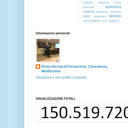
obiettivi
relazioni
remo
seduzione
bernardi
seminari
sorpresa.
sospetto
taoismo
sport
strategia
trance
tasse
v.a.k.
volgyesi
Informazioni personali
Remo Bernardi Formazione, Consulenza,
Meditazione
Visualizza il mio profilo completo
VISUALIZZAZIONI TOTALI