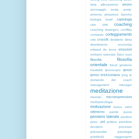
amore
faria
allenamento
ancoraggio
ansia
ansia.
armonia
attrazione
banche
captologia
biologia
braid
coaching
cnv
cibo
coaching strategico
conflitto
corteggiamento
contrasto
crossfit
crisi
desiderio
dieta
divertimento
economia
emozioni
edward de bono
erickson
esercizio fisico
euro
filosofia
filosofia
orientale
freud
gestione
ipnosi
intuitività
ipnoscopio
ipnosi ericksoniana
jung
le
domande del coach
management
manager
meditazione
microespressioni
mesmer
morfopsicologia
motivazione
mutuo
odori
ottimismo
parole
paura
pensiero laterale
perdere
pnl
peso.
politica
prendere
decisioni
processo
psicoanalisi
psicologia
pubblicità
raggiungere