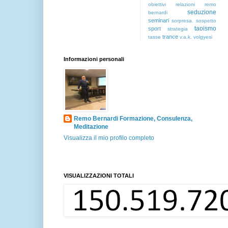
obiettivi
relazioni
remo
seduzione
bernardi
seminari
sorpresa.
sospetto
taoismo
sport
strategia
trance
tasse
v.a.k.
volgyesi
Informazioni personali
Remo Bernardi Formazione, Consulenza,
Meditazione
Visualizza il mio profilo completo
VISUALIZZAZIONI TOTALI