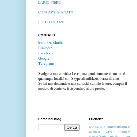
LARIO FIERE
CONFARTIGIANATO
LECCO NOTIZIE
CONTATTI
Indirizzo studio
Linkedin
Facebook
Google
Telegram
Svolgo la mia attività a Lecco, ma, puoi connetterti con me da
qualunque località con Skype all'indirizzo: bernardiremo
Se hai una domanda o una curiosità sul mio lavoro, compila il
modulo di contatto, ti risponderò al più presto.
Cerca nel blog
Etichette
GURDJIEFF
Ipnosi umana e
animale
Libro
Problem
soving
Web marketing
abate