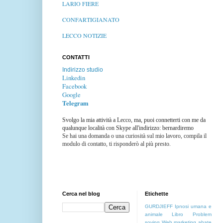
LARIO FIERE
CONFARTIGIANATO
LECCO NOTIZIE
CONTATTI
Indirizzo studio
Linkedin
Facebook
Google
Telegram
Svolgo la mia attività a Lecco, ma, puoi connetterti con me da
qualunque località con Skype all'indirizzo: bernardiremo
Se hai una domanda o una curiosità sul mio lavoro, compila il
modulo di contatto, ti risponderò al più presto.
Cerca nel blog
Etichette
GURDJIEFF
Ipnosi umana e
animale
Libro
Problem
soving
Web marketing
abate