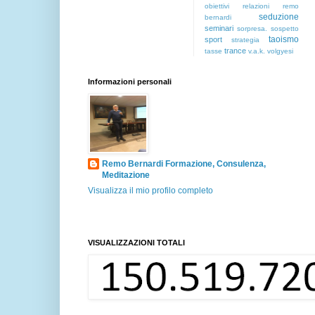
obiettivi
relazioni
remo
seduzione
bernardi
seminari
sorpresa.
sospetto
taoismo
sport
strategia
trance
tasse
v.a.k.
volgyesi
Informazioni personali
Remo Bernardi Formazione, Consulenza,
Meditazione
Visualizza il mio profilo completo
VISUALIZZAZIONI TOTALI