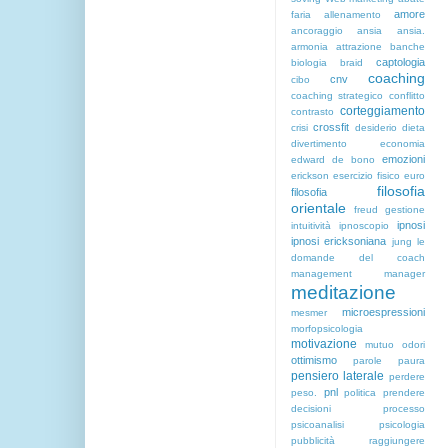
amore
faria
allenamento
ancoraggio
ansia
ansia.
armonia
attrazione
banche
captologia
biologia
braid
coaching
cnv
cibo
coaching strategico
conflitto
corteggiamento
contrasto
crossfit
crisi
desiderio
dieta
divertimento
economia
emozioni
edward de bono
erickson
esercizio fisico
euro
filosofia
filosofia
orientale
freud
gestione
ipnosi
intuitività
ipnoscopio
ipnosi ericksoniana
jung
le
domande del coach
management
manager
meditazione
microespressioni
mesmer
morfopsicologia
motivazione
mutuo
odori
ottimismo
parole
paura
pensiero laterale
perdere
pnl
peso.
politica
prendere
decisioni
processo
psicoanalisi
psicologia
pubblicità
raggiungere