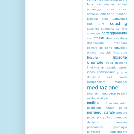
amore
faria
allenamento
ancoraggio
ansia
ansia.
armonia
attrazione
banche
captologia
biologia
braid
coaching
cnv
cibo
coaching strategico
conflitto
corteggiamento
contrasto
crossfit
crisi
desiderio
dieta
divertimento
economia
emozioni
edward de bono
erickson
esercizio fisico
euro
filosofia
filosofia
orientale
freud
gestione
ipnosi
intuitività
ipnoscopio
ipnosi ericksoniana
jung
le
domande del coach
management
manager
meditazione
microespressioni
mesmer
morfopsicologia
motivazione
mutuo
odori
ottimismo
parole
paura
pensiero laterale
perdere
pnl
peso.
politica
prendere
decisioni
processo
psicoanalisi
psicologia
pubblicità
raggiungere