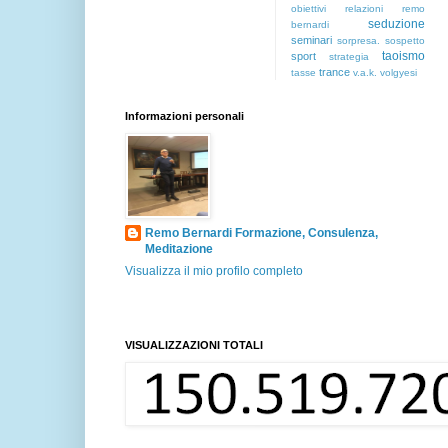
obiettivi
relazioni
remo
seduzione
bernardi
seminari
sorpresa.
sospetto
taoismo
sport
strategia
trance
tasse
v.a.k.
volgyesi
Informazioni personali
Remo Bernardi Formazione, Consulenza,
Meditazione
Visualizza il mio profilo completo
VISUALIZZAZIONI TOTALI