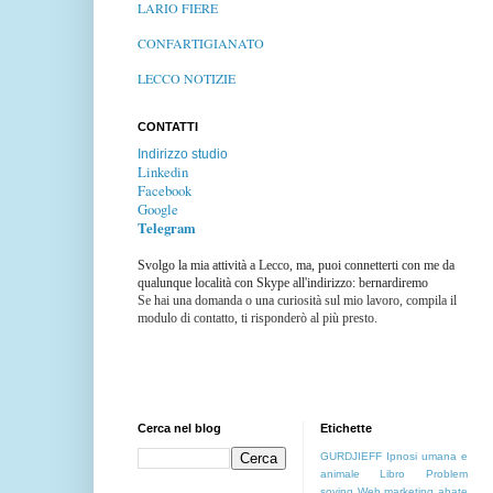
LARIO FIERE
CONFARTIGIANATO
LECCO NOTIZIE
CONTATTI
Indirizzo studio
Linkedin
Facebook
Google
Telegram
Svolgo la mia attività a Lecco, ma, puoi connetterti con me da
qualunque località con Skype all'indirizzo: bernardiremo
Se hai una domanda o una curiosità sul mio lavoro, compila il
modulo di contatto, ti risponderò al più presto.
Cerca nel blog
Etichette
GURDJIEFF
Ipnosi umana e
animale
Libro
Problem
soving
Web marketing
abate