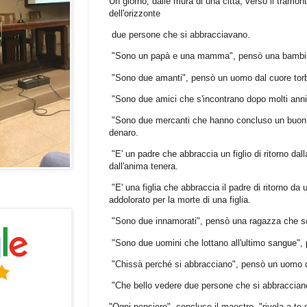
Un giorno, dalle mura di una città, verso il tramont
dell'orizzonte
due persone che si abbracciavano.
"Sono un papà e una mamma", pensò una bambin
"Sono due amanti", pensò un uomo dal cuore torb
"Sono due amici che s'incontrano dopo molti ann
"Sono due mercanti che hanno concluso un buon 
denaro.
"E' un padre che abbraccia un figlio di ritorno da
dall'anima tenera.
"E' una figlia che abbraccia il padre di ritorno d
addolorato per la morte di una figlia.
"Sono due innamorati", pensò una ragazza che s
"Sono due uomini che lottano all'ultimo sangue",
"Chissà perché si abbracciano", pensò un uomo d
"Che bello vedere due persone che si abbraccian
"Ogni pensiero", concluse il maestro, "rivela a te 