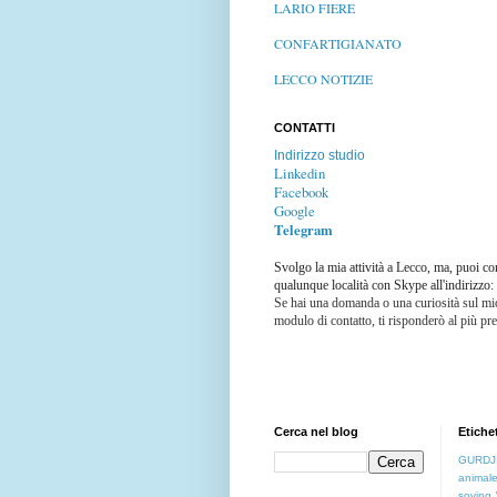
LARIO FIERE
CONFARTIGIANATO
LECCO NOTIZIE
CONTATTI
Indirizzo studio
Linkedin
Facebook
Google
Telegram
Svolgo la mia attività a Lecco, ma, puoi co
qualunque località con Skype all'indirizzo
Se hai una domanda o una curiosità sul mio
modulo di contatto, ti risponderò al più pre
Cerca nel blog
Etiche
GURDJ
animal
soving