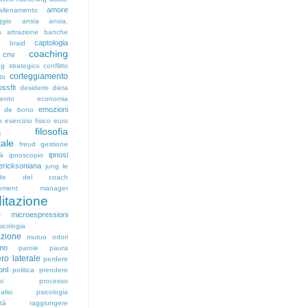
amore
allenamento
ggio
ansia
ansia.
a
attrazione
banche
captologia
a
braid
coaching
cnv
g strategico
conflitto
corteggiamento
to
ossfit
desiderio
dieta
mento
economia
emozioni
d de bono
n
esercizio fisico
euro
filosofia
a
tale
freud
gestione
ipnosi
tà
ipnoscopio
 ericksoniana
jung
le
nde del coach
ement
manager
itazione
microespressioni
r
icologia
azione
mutuo
odori
smo
parole
paura
ro laterale
perdere
pnl
politica
prendere
ni
processo
alisi
psicologia
ità
raggiungere