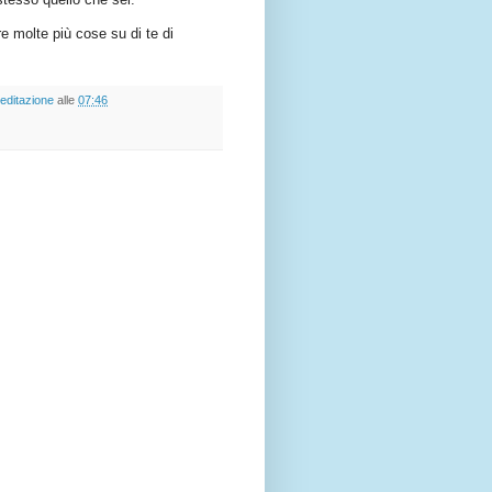
re molte più cose su di te di
editazione
alle
07:46