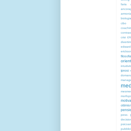
faria
ancora
armoni
biologi
cibo
coachin
contras
cr
crisi
diverti
edwar
erickso
filosofi
orien
intuitivi
ipnosi
doma
manag
med
mesme
morfops
motiv
ottimi
pensie
peso.
decisio
psicoan
pubblic