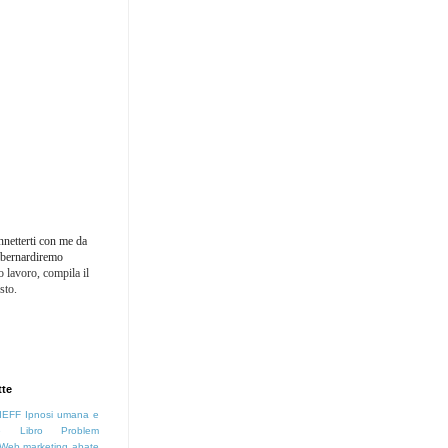
nnetterti con me da
: bernardiremo
 lavoro, compila il
sto.
tte
IEFF
Ipnosi umana e
e
Libro
Problem
Web marketing
abate