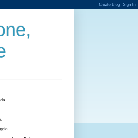
one,
e
nda
. .
ggio.