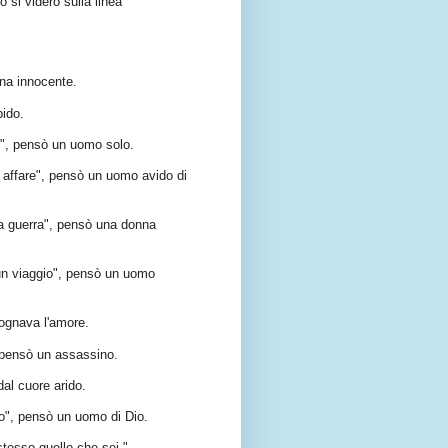
o si videro sulla linea
a innocente.
ido.
i", pensò un uomo solo.
affare", pensò un uomo avido di
lla guerra", pensò una donna
a un viaggio", pensò un uomo
ognava l'amore.
 pensò un assassino.
al cuore arido.
o", pensò un uomo di Dio.
stesso quello che sei."