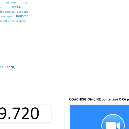
relazioni
remo
seduzione
i
ri
sorpresa.
sospetto
taoismo
strategia
rance
v.a.k.
volgyesi
nsulenza,
COACHING ON-LINE contattami ORA per 