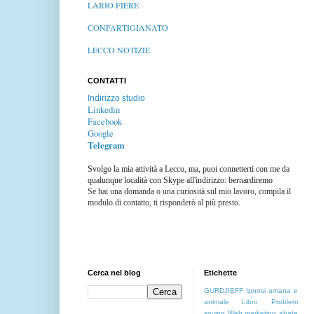
LARIO FIERE
CONFARTIGIANATO
LECCO NOTIZIE
CONTATTI
Indirizzo studio
Linkedin
Facebook
Google
Telegram
Svolgo la mia attività a Lecco, ma, puoi connetterti con me da
qualunque località con Skype all'indirizzo: bernardiremo
Se hai una domanda o una curiosità sul mio lavoro, compila il
modulo di contatto, ti risponderò al più presto.
Cerca nel blog
Etichette
GURDJIEFF
Ipnosi umana e
animale
Libro
Problem
soving
Web marketing
abate