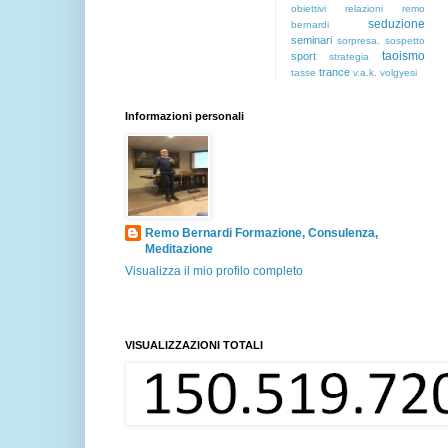
obiettivi
relazioni
remo
seduzione
bernardi
seminari
sorpresa.
sospetto
taoismo
sport
strategia
trance
tasse
v.a.k.
volgyesi
Informazioni personali
Remo Bernardi Formazione, Consulenza,
Meditazione
Visualizza il mio profilo completo
VISUALIZZAZIONI TOTALI