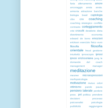
amore
faria
allenamento
ancoraggio
ansia
ansia.
armonia
attrazione
banche
captologia
biologia
braid
coaching
cnv
cibo
coaching strategico
conflitto
corteggiamento
contrasto
crossfit
crisi
desiderio
dieta
divertimento
economia
emozioni
edward de bono
erickson
esercizio fisico
euro
filosofia
filosofia
orientale
freud
gestione
ipnosi
intuitività
ipnoscopio
ipnosi ericksoniana
jung
le
domande del coach
management
manager
meditazione
microespressioni
mesmer
morfopsicologia
motivazione
mutuo
odori
ottimismo
parole
paura
pensiero laterale
perdere
pnl
peso.
politica
prendere
decisioni
processo
psicoanalisi
psicologia
pubblicità
raggiungere