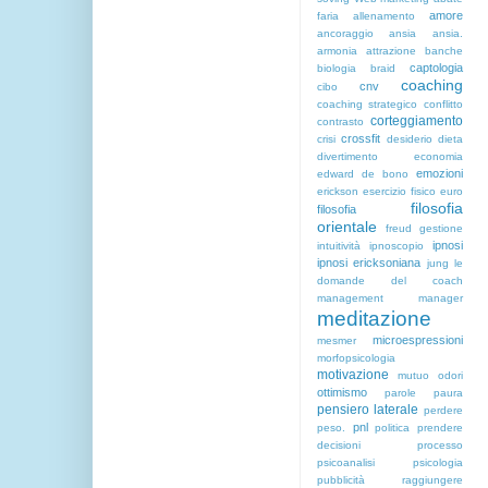
amore
faria
allenamento
ancoraggio
ansia
ansia.
armonia
attrazione
banche
captologia
biologia
braid
coaching
cnv
cibo
coaching strategico
conflitto
corteggiamento
contrasto
crossfit
crisi
desiderio
dieta
divertimento
economia
emozioni
edward de bono
erickson
esercizio fisico
euro
filosofia
filosofia
orientale
freud
gestione
ipnosi
intuitività
ipnoscopio
ipnosi ericksoniana
jung
le
domande del coach
management
manager
meditazione
microespressioni
mesmer
morfopsicologia
motivazione
mutuo
odori
ottimismo
parole
paura
pensiero laterale
perdere
pnl
peso.
politica
prendere
decisioni
processo
psicoanalisi
psicologia
pubblicità
raggiungere