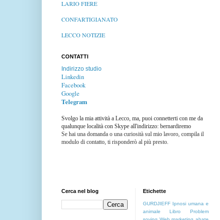
LARIO FIERE
CONFARTIGIANATO
LECCO NOTIZIE
CONTATTI
Indirizzo studio
Linkedin
Facebook
Google
Telegram
Svolgo la mia attività a Lecco, ma, puoi connetterti con me da
qualunque località con Skype all'indirizzo: bernardiremo
Se hai una domanda o una curiosità sul mio lavoro, compila il
modulo di contatto, ti risponderò al più presto.
Cerca nel blog
Etichette
GURDJIEFF
Ipnosi umana e
animale
Libro
Problem
soving
Web marketing
abate