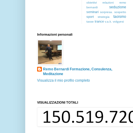
obiettivi
relazioni
remo
seduzione
bernardi
seminari
sorpresa.
sospetto
taoismo
sport
strategia
trance
tasse
v.a.k.
volgyesi
Informazioni personali
Remo Bernardi Formazione, Consulenza,
Meditazione
Visualizza il mio profilo completo
VISUALIZZAZIONI TOTALI