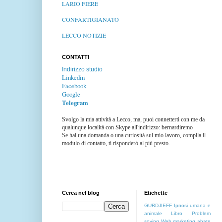
LARIO FIERE
CONFARTIGIANATO
LECCO NOTIZIE
CONTATTI
Indirizzo studio
Linkedin
Facebook
Google
Telegram
Svolgo la mia attività a Lecco, ma, puoi connetterti con me da
qualunque località con Skype all'indirizzo: bernardiremo
Se hai una domanda o una curiosità sul mio lavoro, compila il
modulo di contatto, ti risponderò al più presto.
Cerca nel blog
Etichette
GURDJIEFF
Ipnosi umana e
animale
Libro
Problem
soving
Web marketing
abate