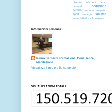
obiettivi
relazioni
remo
seduzione
bernardi
seminari
sorpresa.
sospetto
taoismo
sport
strategia
trance
tasse
v.a.k.
volgyesi
Informazioni personali
Remo Bernardi Formazione, Consulenza,
Meditazione
Visualizza il mio profilo completo
VISUALIZZAZIONI TOTALI