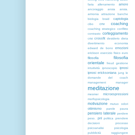
amore
faria
allenamento
ancoraggio
ansia
ansia.
armonia
attrazione
banche
captologia
biologia
braid
coaching
cnv
cibo
coaching strategico
conflitto
corteggiamento
contrasto
crossfit
crisi
desiderio
dieta
divertimento
economia
emozioni
edward de bono
erickson
esercizio fisico
euro
filosofia
filosofia
orientale
freud
gestione
ipnosi
intuitività
ipnoscopio
ipnosi ericksoniana
jung
le
domande del coach
management
manager
meditazione
microespressioni
mesmer
morfopsicologia
motivazione
mutuo
odori
ottimismo
parole
paura
pensiero laterale
perdere
pnl
peso.
politica
prendere
decisioni
processo
psicoanalisi
psicologia
pubblicità
raggiungere