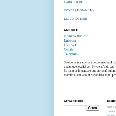
LARIO FIERE
CONFARTIGIANATO
LECCO NOTIZIE
CONTATTI
Indirizzo studio
Linkedin
Facebook
Google
Telegram
Svolgo la mia attività a Lecco, ma, puoi co
qualunque località con Skype all'indirizzo
Se hai una domanda o una curiosità sul mio
modulo di contatto, ti risponderò al più pre
Cerca nel blog
Etiche
GURDJ
animal
soving