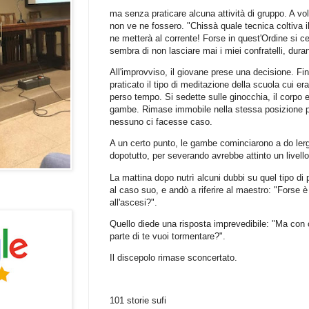
ma senza praticare alcuna attività di gruppo. A vo
non ve ne fossero. "Chissà quale tecnica coltiva 
ne metterà al corrente! Forse in quest'Ordine si c
sembra di non lasciare mai i miei confratelli, duran
All'improvviso, il giovane prese una decisione. Fi
praticato il tipo di meditazione della scuola cui er
perso tempo. Si sedette sulle ginocchia, il corpo e
gambe. Rimase immobile nella stessa posizione p
nessuno ci facesse caso.
A un certo punto, le gambe cominciarono a do lergl
dopotutto, per severando avrebbe attinto un livell
La mattina dopo nutrì alcuni dubbi su quel tipo di
al caso suo, e andò a riferire al maestro: "Forse è
all'ascesi?".
Quello diede una risposta imprevedibile: "Ma con c
parte di te vuoi tormentare?".
Il discepolo rimase sconcertato.
101 storie sufi