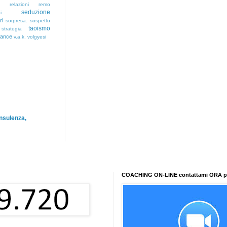
relazioni
remo
seduzione
i
ri
sorpresa.
sospetto
taoismo
strategia
rance
v.a.k.
volgyesi
nsulenza,
COACHING ON-LINE contattami ORA per 