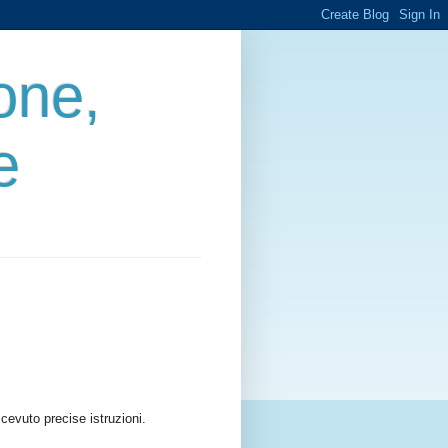
one,
e
evuto precise istruzioni.