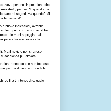
lte aveva persino l'impressione che
il maestro!", pen sò. "E quando me
elebrano riti segreti. Ma quando? Mi
te la giornata!".
no a nuove indicazioni, avrebbe
a affiliato prima. Così non avrebbe
retto e le mani appoggiate alle
er parecchie ore, senza che
i. Ma il novizio non si arrese:
o di coscienza più elevato!
 pratica, ritenendo che non facesse
 meglio che digiuni, o mi dedichi
hi ce l'hai? Intendo dire, quale