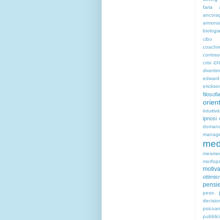
faria
ancora
armoni
biologi
cibo
coachin
contras
cr
crisi
diverti
edwar
erickso
filosofi
orien
intuitivi
ipnosi
doma
manag
med
mesme
morfops
motiv
ottimi
pensie
peso.
decisio
psicoan
pubblic