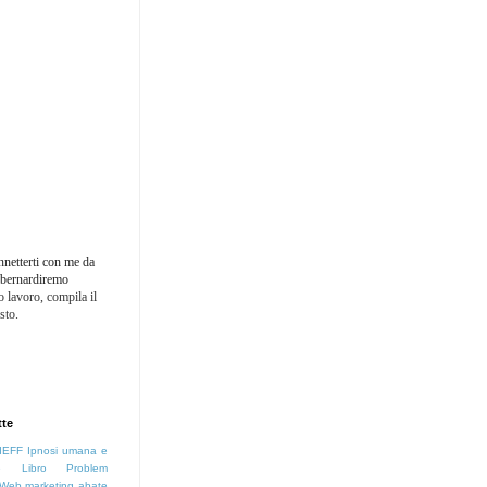
nnetterti con me da
: bernardiremo
 lavoro, compila il
sto.
tte
IEFF
Ipnosi umana e
e
Libro
Problem
Web marketing
abate