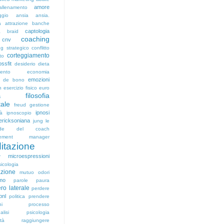
amore
allenamento
ggio
ansia
ansia.
a
attrazione
banche
captologia
a
braid
coaching
cnv
g strategico
conflitto
corteggiamento
to
ossfit
desiderio
dieta
mento
economia
emozioni
d de bono
n
esercizio fisico
euro
filosofia
a
tale
freud
gestione
ipnosi
tà
ipnoscopio
 ericksoniana
jung
le
nde del coach
ement
manager
itazione
microespressioni
r
icologia
azione
mutuo
odori
smo
parole
paura
ro laterale
perdere
pnl
politica
prendere
ni
processo
alisi
psicologia
ità
raggiungere