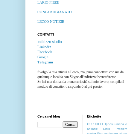
LARIO FIERE
CONFARTIGIANATO
LECCO NOTIZIE
CONTATTI
Indirizzo studio
Linkedin
Facebook
Google
Telegram
Svolgo la mia attività a Lecco, ma, puoi connetterti con me da
qualunque località con Skype all'indirizzo: bernardiremo
Se hai una domanda o una curiosità sul mio lavoro, compila il
modulo di contatto, ti risponderò al più presto.
Cerca nel blog
Etichette
GURDJIEFF
Ipnosi umana e
animale
Libro
Problem
soving
Web marketing
abate