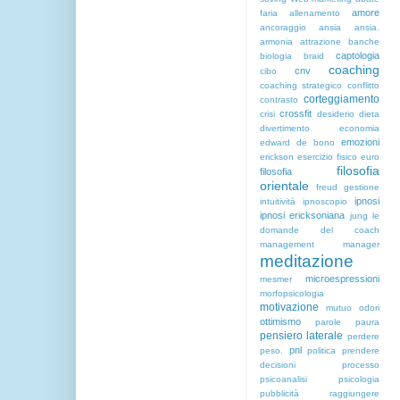
amore
faria
allenamento
ancoraggio
ansia
ansia.
armonia
attrazione
banche
captologia
biologia
braid
coaching
cnv
cibo
coaching strategico
conflitto
corteggiamento
contrasto
crossfit
crisi
desiderio
dieta
divertimento
economia
emozioni
edward de bono
erickson
esercizio fisico
euro
filosofia
filosofia
orientale
freud
gestione
ipnosi
intuitività
ipnoscopio
ipnosi ericksoniana
jung
le
domande del coach
management
manager
meditazione
microespressioni
mesmer
morfopsicologia
motivazione
mutuo
odori
ottimismo
parole
paura
pensiero laterale
perdere
pnl
peso.
politica
prendere
decisioni
processo
psicoanalisi
psicologia
pubblicità
raggiungere