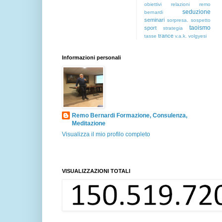
obiettivi
relazioni
remo
seduzione
bernardi
seminari
sorpresa.
sospetto
taoismo
sport
strategia
trance
tasse
v.a.k.
volgyesi
Informazioni personali
Remo Bernardi Formazione, Consulenza,
Meditazione
Visualizza il mio profilo completo
VISUALIZZAZIONI TOTALI